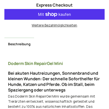
für
für
Express Checkout
Skin
Skin
RepairGel
RepairGel
Weitere Bezahlmöglichkeiten
Mini
Mini
Beschreibung
15
15
ml
ml
Doderm Skin RepairGel Mini
Bei akuten Hautreizungen, Sonnenbrand und
kleinen Wunden: Der schnelle Soforthelfer für
Hunde, Katzen und Pferde. Ob im Stall, beim
Spaziergang oder unterwegs
Das Doderm Skin RepairGel Mini wurde gemeinsam mit
Tierärzten entwickelt, wissenschaftlich getestet und
besteht zu 100% aus natürlichen Inhaltsstoffen. Das