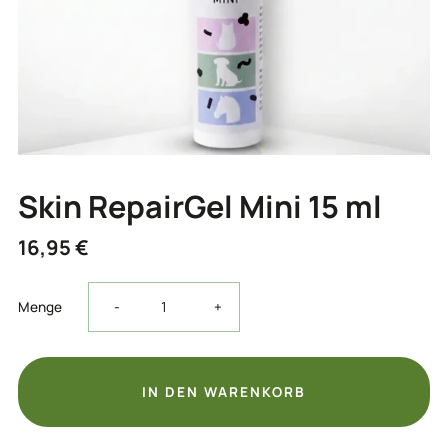
Skin RepairGel Mini 15 ml
16,95 €
Verringere
Erhöhe
Menge
-
+
die
die
Menge
Menge