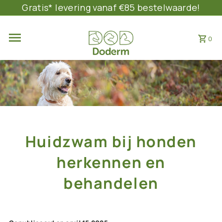
Gratis* levering vanaf €85 bestelwaarde!
DIRECT NAAR DE INHOUD
0
Huidzwam bij honden
herkennen en
behandelen