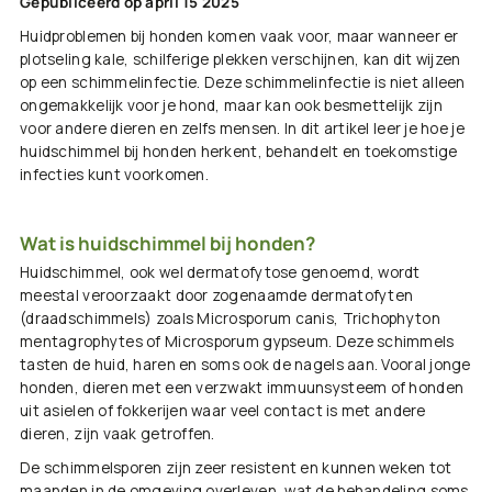
Gepubliceerd op april 15 2025
Huidproblemen bij honden komen vaak voor, maar wanneer er
plotseling kale, schilferige plekken verschijnen, kan dit wijzen
op een schimmelinfectie. Deze schimmelinfectie is niet alleen
ongemakkelijk voor je hond, maar kan ook besmettelijk zijn
voor andere dieren en zelfs mensen. In dit artikel leer je hoe je
huidschimmel bij honden herkent, behandelt en toekomstige
infecties kunt voorkomen.
Wat is huidschimmel bij honden?
Huidschimmel, ook wel dermatofytose genoemd, wordt
meestal veroorzaakt door zogenaamde dermatofyten
(draadschimmels) zoals
Microsporum canis
,
Trichophyton
mentagrophytes
of
Microsporum gypseum
. Deze schimmels
tasten de huid, haren en soms ook de nagels aan. Vooral jonge
honden, dieren met een verzwakt immuunsysteem of honden
uit asielen of fokkerijen waar veel contact is met andere
dieren, zijn vaak getroffen.
De schimmelsporen zijn zeer resistent en kunnen weken tot
maanden in de omgeving overleven, wat de behandeling soms