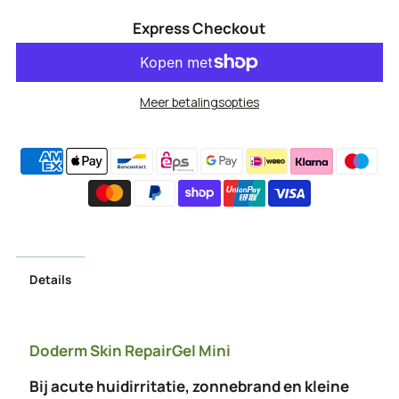
Skin
Skin
Express Checkout
RepairGel
RepairGel
Mini
Mini
Meer betalingsopties
15
15
ml
ml
Details
Doderm Skin RepairGel Mini
Bij acute huidirritatie, zonnebrand en kleine