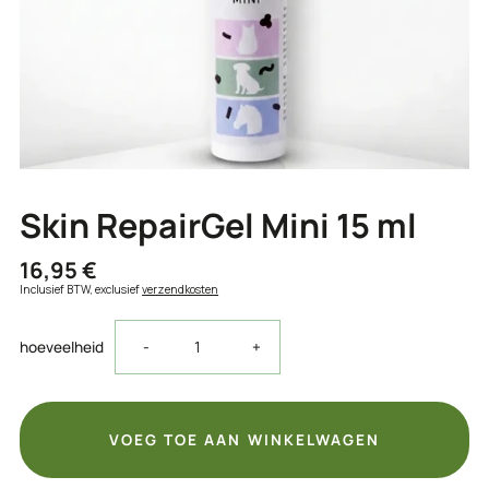
Skin RepairGel Mini 15 ml
16,95 €
Inclusief BTW, exclusief
verzendkosten
Aantal
Aantal
hoeveelheid
-
+
verlagen
verhogen
voor
voor