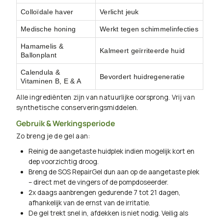
Colloïdale haver
Verlicht jeuk
Medische honing
Werkt tegen schimmelinfecties
Hamamelis &
Kalmeert geïrriteerde huid
Ballonplant
Calendula &
Bevordert huidregeneratie
Vitaminen B, E & A
Alle ingrediënten zijn van natuurlijke oorsprong. Vrij van
synthetische conserveringsmiddelen.
Gebruik & Werkingsperiode
Zo breng je de gel aan:
Reinig de aangetaste huidplek indien mogelijk kort en
dep voorzichtig droog.
Breng de SOS RepairGel dun aan op de aangetaste plek
– direct met de vingers of de pompdoseerder.
2x daags aanbrengen gedurende 7 tot 21 dagen,
afhankelijk van de ernst van de irritatie.
De gel trekt snel in, afdekken is niet nodig. Veilig als