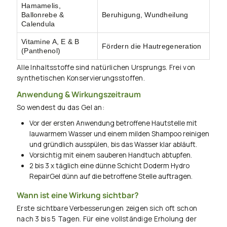
Hamamelis,
Ballonrebe &
Beruhigung, Wundheilung
Calendula
Vitamine A, E & B
Fördern die Hautregeneration
(Panthenol)
Alle Inhaltsstoffe sind natürlichen Ursprungs. Frei von
synthetischen Konservierungsstoffen.
Anwendung & Wirkungszeitraum
So wendest du das Gel an:
Vor der ersten Anwendung betroffene Hautstelle mit
lauwarmem Wasser und einem milden Shampoo reinigen
und gründlich ausspülen, bis das Wasser klar abläuft.
Vorsichtig mit einem sauberen Handtuch abtupfen.
2 bis 3 x täglich eine dünne Schicht Doderm Hydro
RepairGel dünn auf die betroffene Stelle auftragen.
Wann ist eine Wirkung sichtbar?
Erste sichtbare Verbesserungen zeigen sich oft schon
nach 3 bis 5 Tagen. Für eine vollständige Erholung der