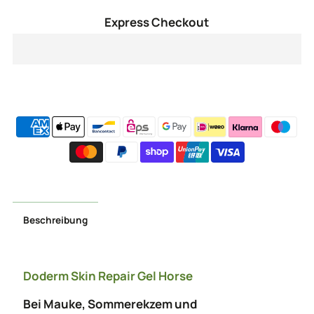
für
für
Express Checkout
Skin
Skin
RepairGel
RepairGel
Horse
Horse
100
100
ml
ml
Beschreibung
Doderm Skin Repair Gel Horse
Bei Mauke, Sommerekzem und