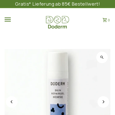
Gratis* Lieferung ab 85€ Bestellwert!
DIREKT ZUM INHALT
0