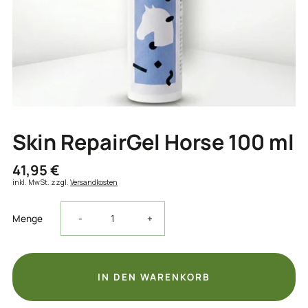
Skin RepairGel Horse 100 ml
41,95 €
inkl. MwSt. zzgl.
Versandkosten
Verringere
Erhöhe
Menge
-
+
die
die
Menge
Menge