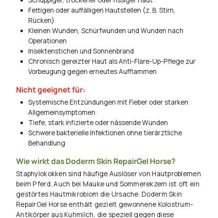
Schuppiger, trockener oder rissiger Haut
Fettigen oder auffälligen Hautstellen (z. B. Stirn,
Rücken)
Kleinen Wunden, Schürfwunden und Wunden nach
Operationen
Insektenstichen und Sonnenbrand
Chronisch gereizter Haut als Anti-Flare-Up-Pflege zur
Vorbeugung gegen erneutes Aufflammen
Nicht geeignet für:
Systemische Entzündungen mit Fieber oder starken
Allgemeinsymptomen
Tiefe, stark infizierte oder nässende Wunden
Schwere bakterielle Infektionen ohne tierärztliche
Behandlung
Wie wirkt das Doderm Skin RepairGel Horse?
Staphylokokken sind häufige Auslöser von Hautproblemen
beim Pferd. Auch bei Mauke und Sommerekzem ist oft ein
gestörtes Hautmikrobiom die Ursache. Doderm Skin
RepairGel Horse enthält gezielt gewonnene Kolostrum-
Antikörper aus Kuhmilch, die speziell gegen diese